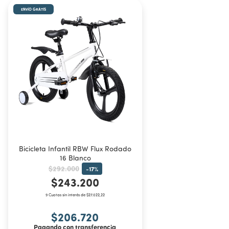
ENVÍO GRATIS
Bicicleta Infantil RBW Flux Rodado
16 Blanco
$292.000
-
17
%
$243.200
9 Cuotas sin interés de $27.022,22
$206.720
Pagando con transferencia