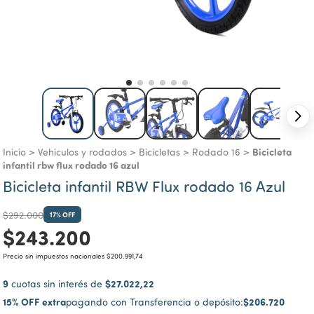
Bicicleta
Inicio
>
Vehiculos y rodados
>
Bicicletas
>
Rodado 16
>
infantil rbw flux rodado 16 azul
Bicicleta infantil RBW Flux rodado 16 Azul
$292.000
17
% OFF
$243.200
Precio sin impuestos nacionales
$200.991,74
9
$27.022,22
cuotas sin interés de
15% OFF extra
$206.720
pagando con Transferencia o depósito: