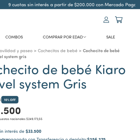
9 cuotas sin interés a partir de $200.000 con Mercado Pago
COMBOS
COMPRAR POR EDAD
SALE
Cochecito de bebé
vilidad y paseo
>
Cochecitos de bebé
>
el system gris
hecito de bebé Kiaro
vel system Gris
0
10
% OFF
1.500
puestos nacionales
$249.173,55
$33.500
in interés de
xtra
$256.275
pagando con Transferencia o depósito: