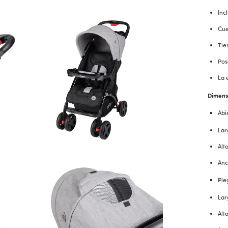
Inc
Cue
Tie
Pos
La 
Dimens
Abi
Lar
Alt
Anc
Ple
Lar
Alt