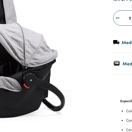
Medi
Med
Especif
Col
Con
Con