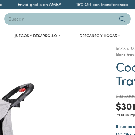
Envió gratis en AMBA
15% Off con transferencia
JUEGOS Y DESARROLLO
DESCANSO Y HOGAR
Inicio
>
Mo
kiaro trav
Coc
Tra
$335.00
$30
Precio sin im
9
cuotas s
15% OFF e