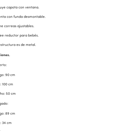
luye capota con ventana.
nta con funda desmontable.
ne correas ajustables.
ee reductor para bebés.
estructura es de metal.
iones.
erto:
go: 90 cm
o: 100 cm
ho: 50 cm
gado:
go: 89 cm
o: 34 cm