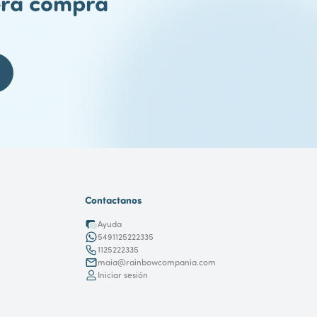
mera compra
Contactanos
Ayuda
5491125222335
1125222335
maia@rainbowcompania.com
Iniciar sesión