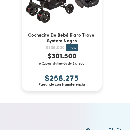
Cochecito De Bebé Kiaro Travel
System Negro
$335.000
-
10
%
$301.500
9 Cuotas sin interés de $33.500
$256.275
Pagando con transferencia