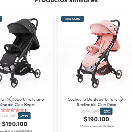
ENVÍO GRATIS
to De Bebé Ultraliviano
Cochecito De Bebé Ultraliviano
linable Cloe Negro
Reclinable Cloe Rosa
(1)
$246.800
-
23
%
$246.800
-
23
%
$190.100
$190.100
6 Cuotas sin interés de $31.683,33
Cuotas sin interés de $31.683,33