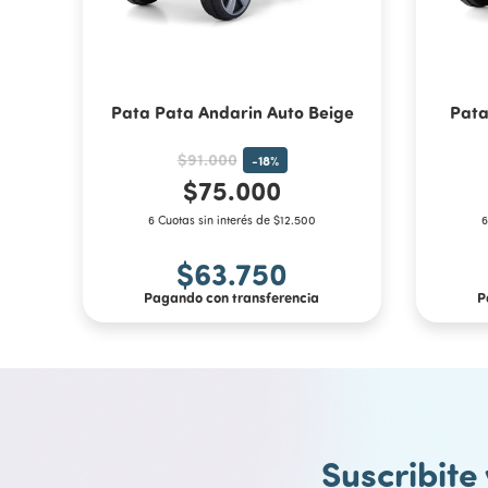
Pata Pata Andarin Auto Beige
Pata
$91.000
-
18
%
$75.000
6 Cuotas sin interés de $12.500
6
$63.750
Pagando con transferencia
P
Suscribite