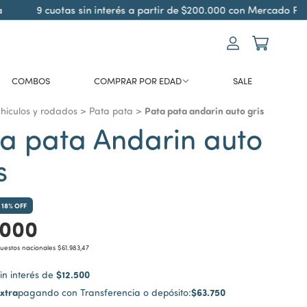
9 cuotas sin interés a partir de $200.000 con Mercado Pago
COMBOS
COMPRAR POR EDAD
SALE
Pata pata andarin auto gris
hiculos y rodados
>
Pata pata
>
a pata Andarin auto
s
18
% OFF
.000
puestos nacionales
$61.983,47
$12.500
in interés de
xtra
$63.750
pagando con Transferencia o depósito: