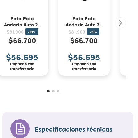
Pata Pata
Pata Pata
P
Andarin Auto 25
Andarin Auto 25
Anda
Crema
Rosa
$81.900
$81.900
$81
-
19
%
-
19
%
$66.700
$66.700
$
$56.695
$56.695
$
Pagando con
Pagando con
P
transferencia
transferencia
tr
Especificaciones técnicas