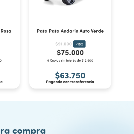
 Rosa
Pata Pata Andarin Auto Verde
$91.000
-
18
%
$75.000
00
6 Cuotas sin interés de $12.500
$63.750
ia
Pagando con transferencia
mera compra