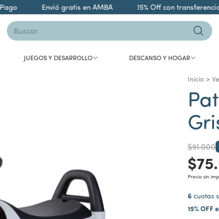
go
Envió gratis en AMBA
15% Off con transferencia
JUEGOS Y DESARROLLO
DESCANSO Y HOGAR
Inicio
>
Ve
Pat
Gri
$91.000
$75
Precio sin im
6
cuotas s
15% OFF e