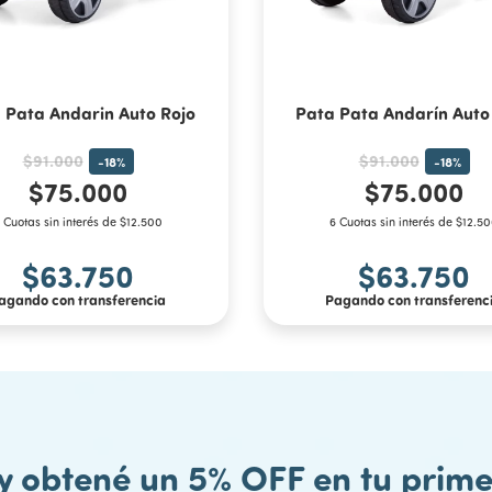
 Pata Andarin Auto Rojo
Pata Pata Andarín Auto
$91.000
$91.000
-
18
%
-
18
%
$75.000
$75.000
 Cuotas sin interés de $12.500
6 Cuotas sin interés de $12.5
$63.750
$63.750
agando con transferencia
Pagando con transferenc
 y obtené un 5% OFF en tu pri