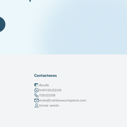
Contactanos
Ayuda
5491125222335
1125222335
maia@rainbowcompania.com
Iniciar sesión