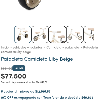
Patacleta
Inicio
>
Vehiculos y rodados
>
Camicleta y patacleta
>
camicleta liby beige
Patacleta Camicleta Liby Beige
$86.100
10
% OFF
$77.500
Precio sin impuestos nacionales
$64.049,59
6
$12.916,67
cuotas sin interés de
15% OFF extra
$65.875
pagando con Transferencia o depósito: