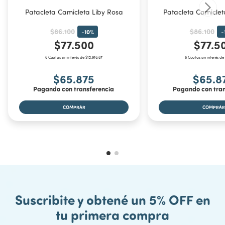
Patacleta Camicleta Liby Rosa
Patacleta Camiclet
$86.100
$86.100
-
10
%
-
$77.500
$77.5
6 Cuotas sin interés de $12.916,67
6 Cuotas sin interés de
$65.875
$65.8
Pagando con transferencia
Pagando con tran
Suscribite y obtené un 5% OFF en
tu primera compra