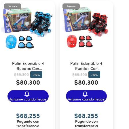
Sin stock
Sin stock
Patin Extensible 4
Patin Extensible 4
Ruedas Con
Ruedas Con
Protecciones TIKI RBW
Protecciones TIKI RBW
$89.300
$89.300
-
10
%
-
10
%
Celeste
Rojo
$80.300
$80.300
¡Avísame cuando llegue!
¡Avísame cuando llegue!
$68.255
$68.255
Pagando con
Pagando con
transferencia
transferencia