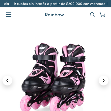
ncia
9 cuotas sin interés a partir de $200.000 con Mercado Pa