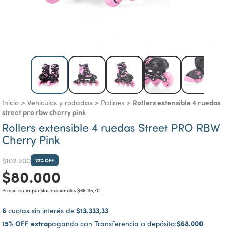
Rollers extensible 4 ruedas
Inicio
>
Vehiculos y rodados
>
Patines
>
street pro rbw cherry pink
Rollers extensible 4 ruedas Street PRO RBW
Cherry Pink
$102.900
22
% OFF
$80.000
Precio sin impuestos nacionales
$66.115,70
6
$13.333,33
cuotas sin interés de
15% OFF extra
$68.000
pagando con Transferencia o depósito: