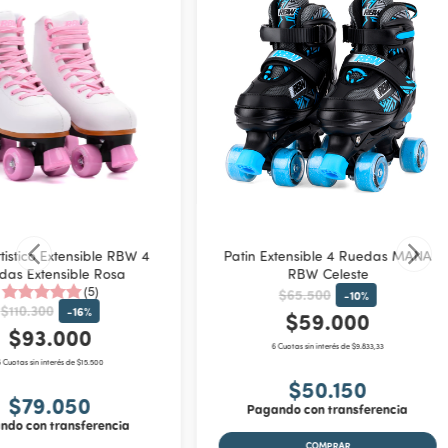
tistico Extensible RBW 4
Patin Extensible 4 Ruedas MANA
das Extensible Rosa
RBW Celeste
(5)
$65.500
-
10
%
$110.300
-
16
%
$59.000
$93.000
6 Cuotas sin interés de $9.833,33
 Cuotas sin interés de $15.500
$50.150
$79.050
Pagando con transferencia
ndo con transferencia
COMPRAR