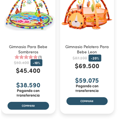
Gimnasio Para Bebe
Gimnasio Pelotero Para
Sombreros
Bebe Leon
(1)
$87.200
-
20
%
$50.400
-
10
%
$69.500
$45.400
$59.075
$38.590
Pagando con
Pagando con
transferencia
transferencia