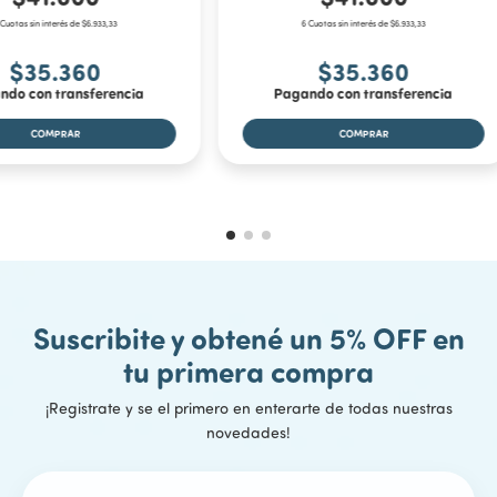
 Cuotas sin interés de $6.933,33
6 Cuotas sin interés de $6.933,33
$35.360
$35.360
ndo con transferencia
Pagando con transferencia
Suscribite y obtené un 5% OFF en
tu primera compra
¡Registrate y se el primero en enterarte de todas nuestras
novedades!