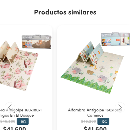
Productos similares
ra Antigolpe 160x180x1
Alfombra Antigolpe 160x180x1
igos En El Bosque
Caminos
$46.200
$46.200
-
10
%
-
10
%
$41.600
$41.600