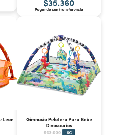
$35.360
Pagando con transferencia
e Leon
Gimnasio Pelotero Para Bebe
Dinosaurios
$63.000
-
10
%