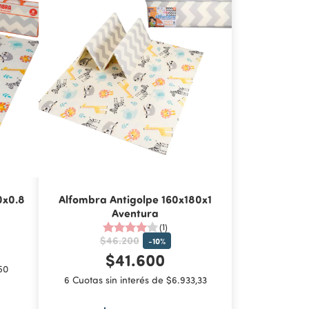
0x0.8
Alfombra Antigolpe 160x180x1
Aventura
(1)
$46.200
-
10
%
$41.600
50
6 Cuotas sin interés de $6.933,33