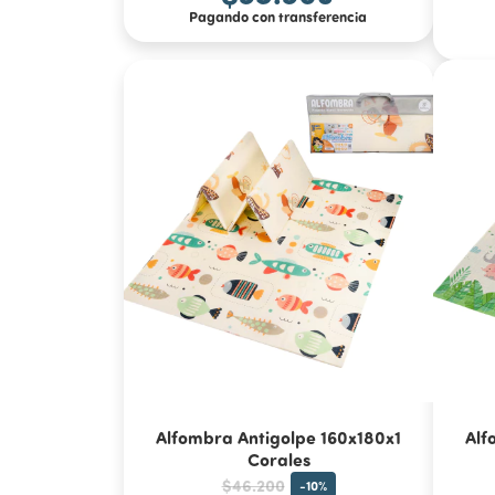
Pagando con transferencia
Alfombra Antigolpe 160x180x1
Alf
Corales
$46.200
-
10
%