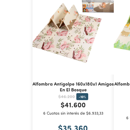
Alfombra Antigolpe 160x180x1 Amigos
Alfomb
En El Bosque
$46.200
-
10
%
$41.600
6 Cuotas sin interés de $6.933,33
6 
$35.360