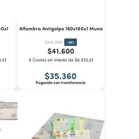
80x1
Alfombra Antigolpe 160x180x1 Muna
$46.200
-
10
%
$41.600
3,33
6 Cuotas sin interés de $6.933,33
$35.360
Pagando con transferencia