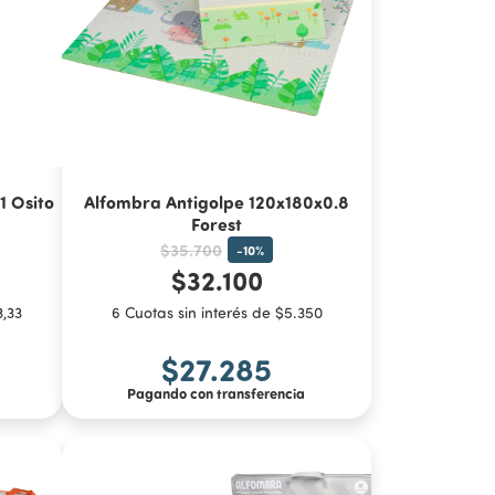
1 Osito
Alfombra Antigolpe 120x180x0.8
Forest
$35.700
-
10
%
$32.100
3,33
6 Cuotas sin interés de $5.350
$27.285
Pagando con transferencia