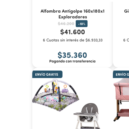
Alfombra Antigolpe 160x180x1
Gi
Exploradores
$46.200
-
10
%
$41.600
6 Cuotas sin interés de $6.933,33
6 C
$35.360
Pagando con transferencia
ENVÍO GRATIS
ENVÍO 