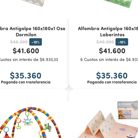
bra Antigolpe 160x180x1 Oso
Alfombra Antigolpe 160x1
Dormilon
Laberintos
$46.200
$46.200
-
10
%
-
10
%
$41.600
$41.600
uotas sin interés de $6.933,33
6 Cuotas sin interés de $6.93
$35.360
$35.360
Pagando con transferencia
Pagando con transferencia