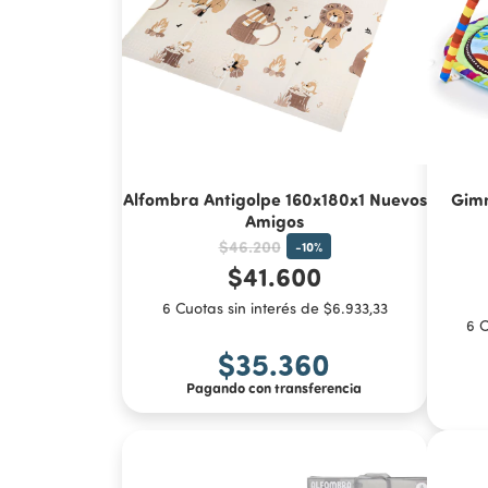
Alfombra Antigolpe 160x180x1 Nuevos
Gimn
Amigos
$46.200
-
10
%
$41.600
6 Cuotas sin interés de $6.933,33
6 C
$35.360
Pagando con transferencia