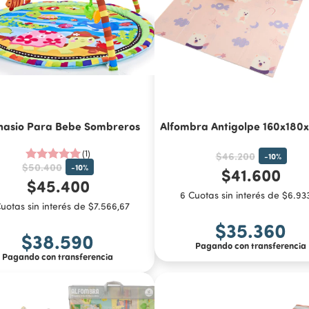
asio Para Bebe Sombreros
Alfombra Antigolpe 160x180x
(1)
$46.200
-
10
%
$50.400
-
10
%
$41.600
$45.400
6 Cuotas sin interés de $6.93
uotas sin interés de $7.566,67
$35.360
$38.590
Pagando con transferencia
Pagando con transferencia