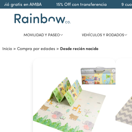
 gratis en AMBA
15% Off con transferencia
9 cuotas s
MOVILIDAD Y PASEO
VEHÍCULOS Y RODADOS
Desde recién nacido
Inicio
>
Compra por edades
>