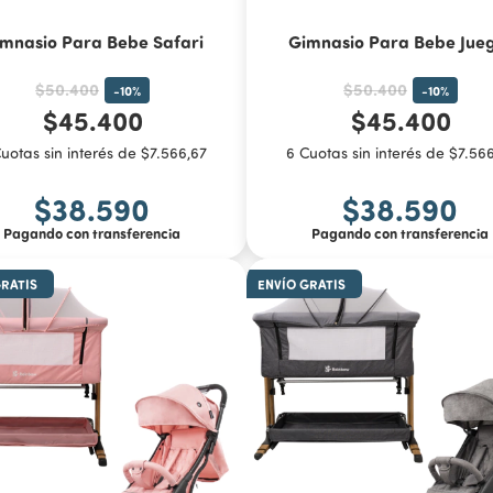
mnasio Para Bebe Safari
Gimnasio Para Bebe Jue
$50.400
$50.400
-
10
%
-
10
%
$45.400
$45.400
uotas sin interés de $7.566,67
6 Cuotas sin interés de $7.56
$38.590
$38.590
Pagando con transferencia
Pagando con transferencia
GRATIS
ENVÍO GRATIS