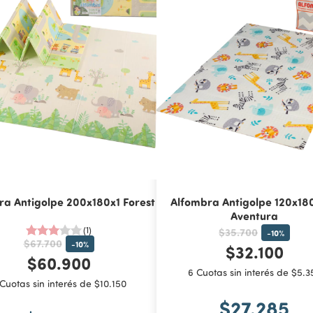
ra Antigolpe 200x180x1 Forest
Alfombra Antigolpe 120x18
Aventura
(1)
$35.700
-
10
%
$67.700
-
10
%
$32.100
$60.900
6 Cuotas sin interés de $5.3
Cuotas sin interés de $10.150
$27.285