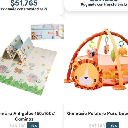
$51.765
Pagando con transferencia
Pagando con transferencia
ombra Antigolpe 160x180x1
Gimnasio Pelotero Para Beb
Caminos
$46.200
$87.200
-
10
%
-
20
%