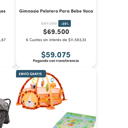
gos
Gimnasio Pelotero Para Bebe Vaca
$87.200
-
20
%
$69.500
6,67
6 Cuotas sin interés de $11.583,33
$59.075
Pagando con transferencia
ENVÍO GRATIS