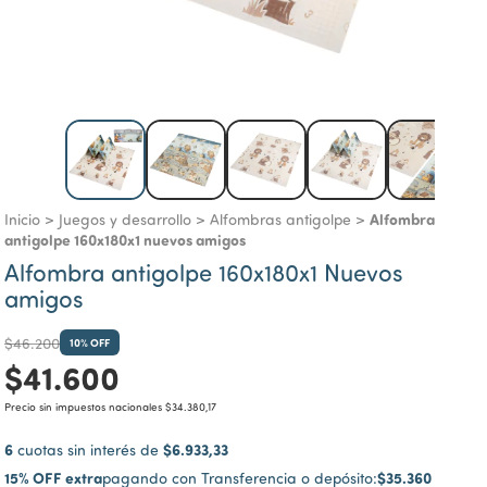
Alfombra
Inicio
>
Juegos y desarrollo
>
Alfombras antigolpe
>
antigolpe 160x180x1 nuevos amigos
Alfombra antigolpe 160x180x1 Nuevos
amigos
$46.200
10
% OFF
$41.600
Precio sin impuestos nacionales
$34.380,17
6
$6.933,33
cuotas sin interés de
15% OFF extra
$35.360
pagando con Transferencia o depósito: