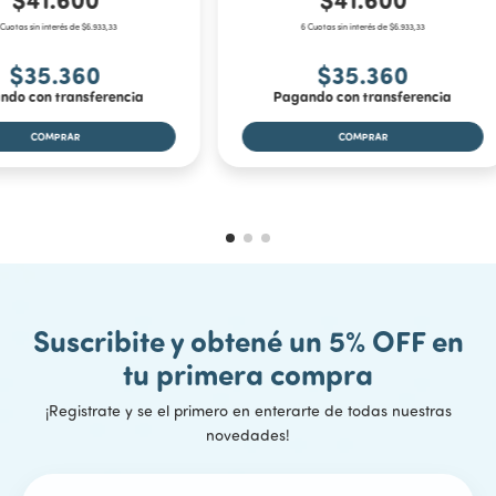
 Cuotas sin interés de $6.933,33
6 Cuotas sin interés de $6.933,33
$35.360
$35.360
ndo con transferencia
Pagando con transferencia
Suscribite y obtené un 5% OFF en
tu primera compra
¡Registrate y se el primero en enterarte de todas nuestras
novedades!