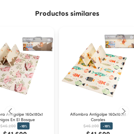
Productos similares
ra Antigolpe 160x180x1
Alfombra Antigolpe 160x180x1
igos En El Bosque
Corales
$46.200
$46.200
-
10
%
-
10
%
$41.600
$41.600