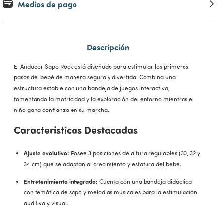
Medios de pago
Descripción
El Andador Sapo Rock está diseñado para estimular los primeros
pasos del bebé de manera segura y divertida. Combina una
estructura estable con una bandeja de juegos interactiva,
fomentando la motricidad y la exploración del entorno mientras el
niño gana confianza en su marcha.
Características Destacadas
Ajuste evolutivo:
Posee 3 posiciones de altura regulables (30, 32 y
34 cm) que se adaptan al crecimiento y estatura del bebé.
Entretenimiento integrado:
Cuenta con una bandeja didáctica
con temática de sapo y melodías musicales para la estimulación
auditiva y visual.
Higiene y confort:
El asiento es acolchado para mayor