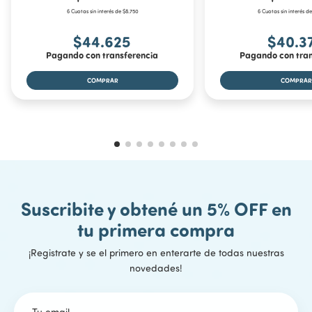
6 Cuotas sin interés de $8.750
6 Cuotas sin interés de
Cantidad de ruedas:
8
$44.625
$40.3
Base mecedora:
Si.
Pagando con transferencia
Pagando con tran
Incluye
1 Estructura de andador Sapo Rock.
1 Asiento de tela acolchado.
1 Base apoyapies
Edad mínima recomendada
Suscribite y obtené un 5% OFF en
tu primera compra
Desde los 6 meses hasta los 18 meses.
¡Registrate y se el primero en enterarte de todas nuestras
novedades!