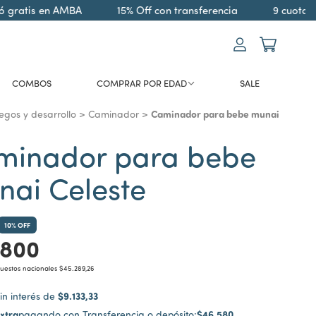
gratis en AMBA
15% Off con transferencia
9 cuotas si
COMBOS
COMPRAR POR EDAD
SALE
Caminador para bebe munai
egos y desarrollo
>
Caminador
>
minador para bebe
ai Celeste
10
% OFF
.800
puestos nacionales
$45.289,26
$9.133,33
in interés de
xtra
$46.580
pagando con Transferencia o depósito: