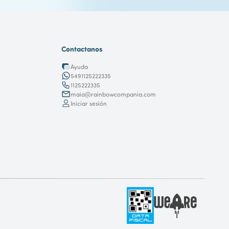
Contactanos
Ayuda
5491125222335
1125222335
maia@rainbowcompania.com
Iniciar sesión