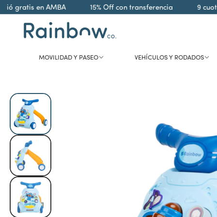
ó gratis en AMBA
15% Off con transferencia
9 cuotas
MOVILIDAD Y PASEO
VEHÍCULOS Y RODADOS