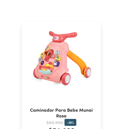
Caminador Para Bebe Munai
Rosa
$60.900
-
10
%