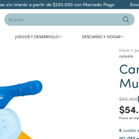
 sin interés a partir de $200.000 con Mercado Pago
Envió 
JUEGOS Y DESARROLLO
DESCANSO Y HOGAR
Inicio
>
Ju
celeste
Ca
Mun
$60.900
$54
Precio sin im
6
cuotas s
15% OFF e