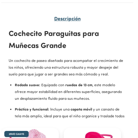
Descripción
Cochecito Paraguitas para
Muñecas Grande
Un cochecito de paseo diseñado para acompañar el crecimiento de
los niños, ofreciendo una estructura robusta y mayor despeje del
suelo para que jugar a ser grandes sea más cómodo y real.
Rodado suave:
ruedas de 13 cm
Equipado con
, este modelo
ofrece mayor estabilidad en diferentes superficies, asegurando
un desplazamiento fluido para sus muñecos.
Práctico y funcional:
capota móvil
Incluye una
y un canasto de
tela más amplio, ideal para que el niño organice y traslade todos
sus juguetes de forma ordenada.
Mantenimiento sencillo:
Su tapizado de poliéster de alta
ENVÍO GRATIS