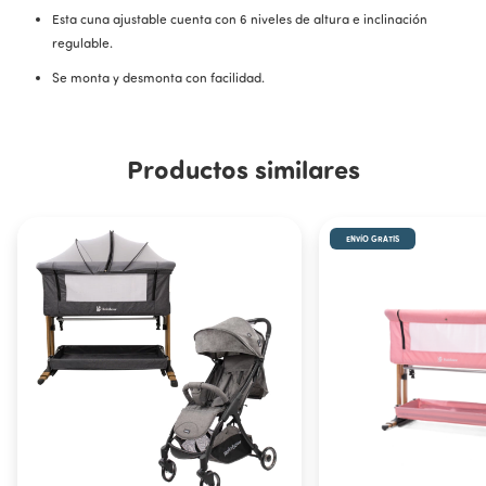
Esta cuna ajustable cuenta con 6 niveles de altura e inclinación
regulable.
Se monta y desmonta con facilidad.
Recomendada para recién nacidos.
Panel lateral de fácil apertura
Productos similares
Correas de fijación para adherirse a la cama
Sistema mecedor
ENVÍO GRATIS
Ruedas
Pies rebatibles
Incluye
Cuna Colecho Kaila
Bolso de guardado
Colchón
Correas de seguridad