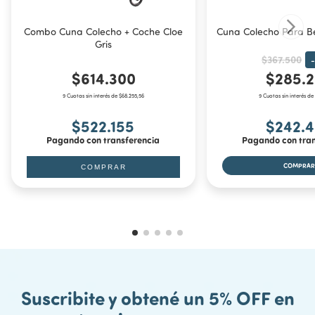
Mosquitero con cierre
Combo Cuna Colecho + Coche Cloe
Cuna Colecho Para B
Medidas:
Gris
Ancho 55 cm.
$367.500
-
$614.300
$285.
Largo 93 cm.
9 Cuotas sin interés de $68.255,56
9 Cuotas sin interés de
Profundidad 30 cm.
$522.155
$242.
Colchoneta incluida: 86x43x3 cm
Pagando con transferencia
Pagando con tran
Tamaño del bolso: 95x16x56 cm
COMPRAR
Peso: 9kg.
Suscribite y obtené un 5% OFF en