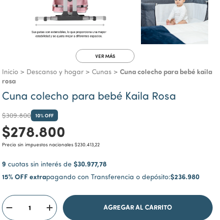
VER MÁS
Cuna colecho para bebé kaila
Inicio
>
Descanso y hogar
>
Cunas
>
rosa
Cuna colecho para bebé Kaila Rosa
$309.800
10
% OFF
$278.800
Precio sin impuestos nacionales
$230.413,22
9
$30.977,78
cuotas sin interés de
15% OFF extra
$236.980
pagando con Transferencia o depósito: