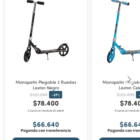
Monopatín Plegable 2 Ruedas
Monopatín Plegab
Lexton Negro
Lexton Cel
$125.000
$125.000
-
37
%
$78.400
$78.4
6 Cuotas sin interés de $13.066,67
6 Cuotas sin interés de
$66.640
$66.6
Pagando con transferencia
Pagando con tran