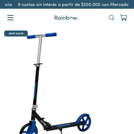
encia
9 cuotas sin interés a partir de $200.000 con Mercado P
ENVÍO GRATIS