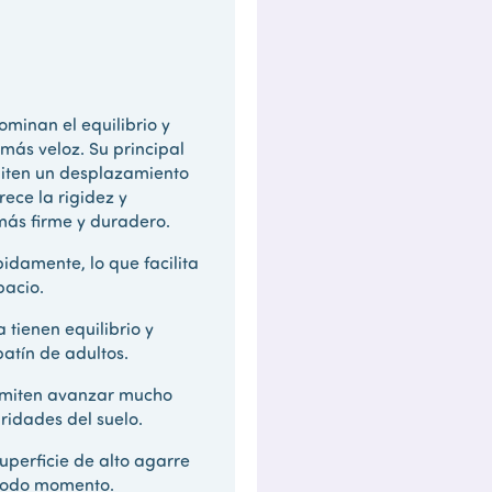
ominan el equilibrio y
más veloz. Su principal
miten un desplazamiento
ece la rigidez y
más firme y duradero.
idamente, lo que facilita
pacio.
tienen equilibrio y
atín de adultos.
miten avanzar mucho
ridades del suelo.
perficie de alto agarre
 todo momento.