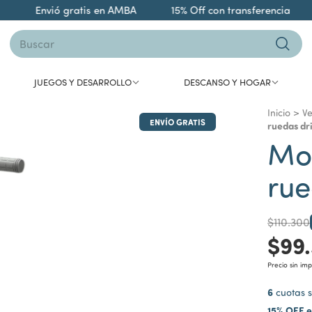
Envió gratis en AMBA
15% Off con transferencia
9 
JUEGOS Y DESARROLLO
DESCANSO Y HOGAR
Inicio
>
Ve
ENVÍO GRATIS
ruedas dr
Mon
rue
$110.300
$99
Precio sin im
6
cuotas s
15% OFF e