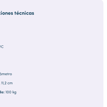
ciones técnicas
VC
ámetro
 11,2 cm
do:
100 kg