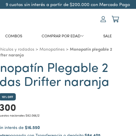
cuotas sin interés a partir de $200.000 con Mercado Pago
COMBOS
COMPRAR POR EDAD
SALE
Monopatín plegable 2
hiculos y rodados
>
Monopatines
>
ifter naranja
opatín Plegable 2
das Drifter naranja
10
% OFF
.300
puestos nacionales
$82.066,12
$16.550
in interés de
xtra
$84.405
pagando con Transferencia o depósito: