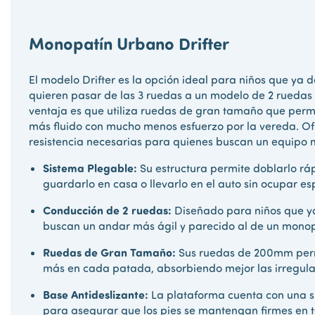
Monopatín Urbano Drifter
El modelo Drifter es la opción ideal para niños que ya d
quieren pasar de las 3 ruedas a un modelo de 2 ruedas 
ventaja es que utiliza ruedas de gran tamaño que per
más fluido con mucho menos esfuerzo por la vereda. Ofr
resistencia necesarias para quienes buscan un equipo 
Sistema Plegable:
Su estructura permite doblarlo ráp
guardarlo en casa o llevarlo en el auto sin ocupar es
Conducción de 2 ruedas:
Diseñado para niños que ya 
buscan un andar más ágil y parecido al de un monop
Ruedas de Gran Tamaño:
Sus ruedas de 200mm per
más en cada patada, absorbiendo mejor las irregula
Base Antideslizante:
La plataforma cuenta con una su
para asegurar que los pies se mantengan firmes en