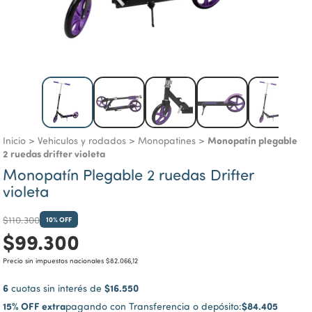
Monopatín plegable
Inicio
>
Vehiculos y rodados
>
Monopatines
>
2 ruedas drifter violeta
Monopatín Plegable 2 ruedas Drifter
violeta
$110.300
10
% OFF
$99.300
Precio sin impuestos nacionales
$82.066,12
6
$16.550
cuotas sin interés de
15% OFF extra
$84.405
pagando con Transferencia o depósito: