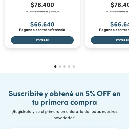
$78.400
$78.4
6 Cuotas sin interés de $13.066,67
6 Cuotas sin interés de
$66.640
$66.6
Pagando con transferencia
Pagando con tran
Suscribite y obtené un 5% OFF en
tu primera compra
¡Registrate y se el primero en enterarte de todas nuestras
novedades!