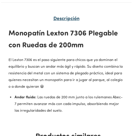
Descripción
Monopatín Lexton 7306 Plegable
con Ruedas de 200mm
El Lexton 7306 es el paso siguiente para chicos que ya dominan el
equilibrio y buscan un andar más ágil y rápido. Su diseño combina la
resistencia del metal con un sistema de plegado práctico, ideal para
quienes necesitan un monopatin para ir a jugar al parque, al colegio
o a donde quieran 😁
Andar fluido:
Las ruedas de 200 mm junto a los rulemanes Abec-
7 permiten avanzar más con cada impulso, absorbiendo mejor
las irregularidades del suelo.
Altura regulable:
El manubrio se ajusta en tres posiciones para
acompañar el crecimiento del usuario y asegurar una postura
Productos similares
cómoda.