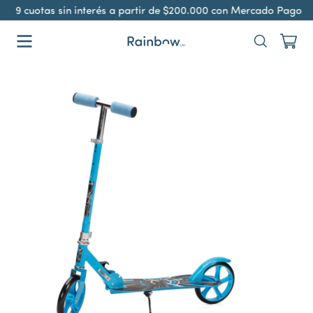
9 cuotas sin interés a partir de $200.000 con Mercado Pago