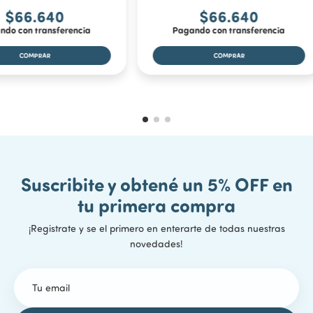
Alturas del manubrio:
87 cm, 94 cm y 100 cm
$66.640
$66.640
Peso máximo soportado:
ndo con transferencia
Pagando con transferencia
100 kg
Plegable:
Sí
Freno:
Trasero de presión
Incluye:
1 Monopatín Lextton 7306 (Plegable)
Suscribite y obtené un 5% OFF en
tu primera compra
¡Registrate y se el primero en enterarte de todas nuestras
novedades!