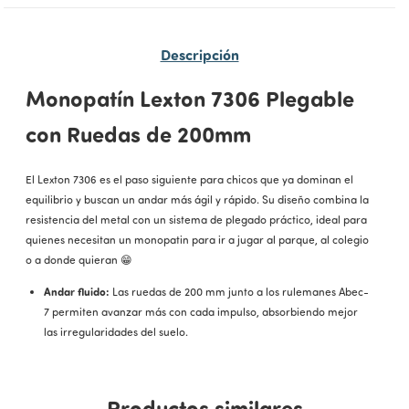
Descripción
Monopatín Lexton 7306 Plegable
con Ruedas de 200mm
El Lexton 7306 es el paso siguiente para chicos que ya dominan el
equilibrio y buscan un andar más ágil y rápido. Su diseño combina la
resistencia del metal con un sistema de plegado práctico, ideal para
quienes necesitan un monopatin para ir a jugar al parque, al colegio
o a donde quieran 😁
Andar fluido:
Las ruedas de 200 mm junto a los rulemanes Abec-
7 permiten avanzar más con cada impulso, absorbiendo mejor
las irregularidades del suelo.
Altura regulable:
El manubrio se ajusta en tres posiciones para
acompañar el crecimiento del usuario y asegurar una postura
Productos similares
cómoda.