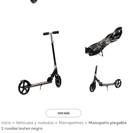
VER MÁS
Monopatín plegable
Inicio
>
Vehiculos y rodados
>
Monopatines
>
2 ruedas lexton negro