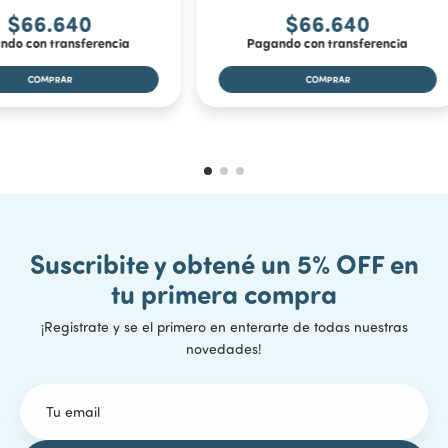
Alturas del manubrio:
87 cm, 94 cm y 100 cm
$66.640
$66.640
Peso máximo soportado:
ndo con transferencia
Pagando con transferencia
100 kg
Plegable:
Sí
Freno:
Trasero de presión
Incluye:
1 Monopatín Lextton 7306 (Plegable)
Suscribite y obtené un 5% OFF en
tu primera compra
¡Registrate y se el primero en enterarte de todas nuestras
novedades!