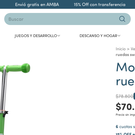
Envió gratis en AMBA
15% Off con transferencia
9 
JUEGOS Y DESARROLLO
DESCANSO Y HOGAR
Inicio
>
Ve
ruedas sw
Mon
rue
$78.800
$70
Precio sin im
6
cuotas s
15% OFF e