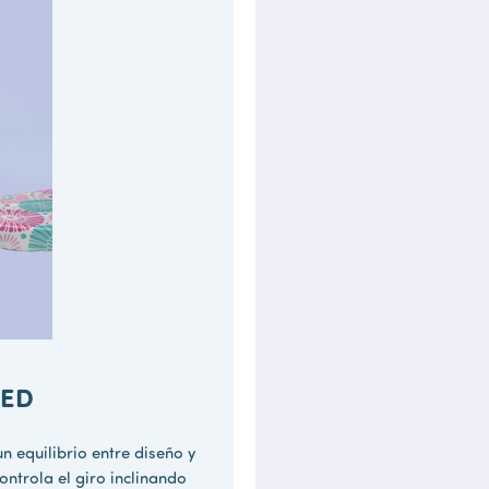
LED
n equilibrio entre diseño y
controla el giro inclinando