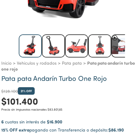
Pata pata andarín turbo
Inicio
>
Vehiculos y rodados
>
Pata pata
>
one rojo
Pata pata Andarín Turbo One Rojo
$128.100
21
% OFF
$101.400
Precio sin impuestos nacionales
$83.801,65
6
$16.900
cuotas sin interés de
15% OFF extra
$86.190
pagando con Transferencia o depósito: