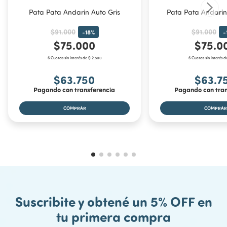
Pata Pata Andarin Auto Gris
Pata Pata Andarin
$91.000
$91.000
-
18
%
-
$75.000
$75.0
6 Cuotas sin interés de $12.500
6 Cuotas sin interés d
$63.750
$63.7
Pagando con transferencia
Pagando con tran
Suscribite y obtené un 5% OFF en
tu primera compra