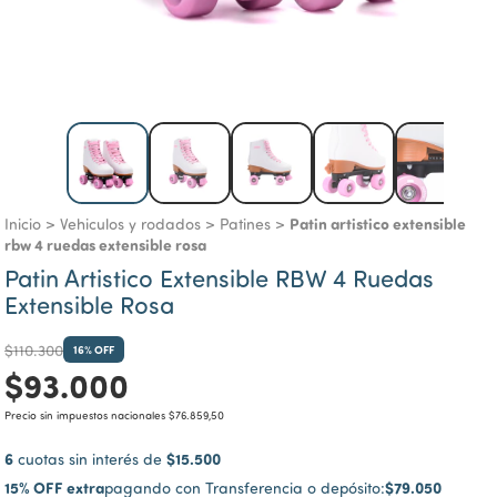
Patin artistico extensible
Inicio
>
Vehiculos y rodados
>
Patines
>
rbw 4 ruedas extensible rosa
Patin Artistico Extensible RBW 4 Ruedas
Extensible Rosa
$110.300
16
% OFF
$93.000
Precio sin impuestos nacionales
$76.859,50
6
$15.500
cuotas sin interés de
15% OFF extra
$79.050
pagando con Transferencia o depósito: