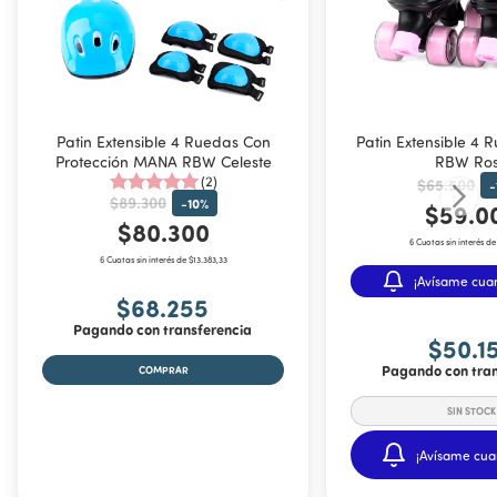
Patin Extensible 4 Ruedas Con
Patin Extensible 4
Protección MANA RBW Celeste
RBW Ro
(2)
$65.500
-
$89.300
-
10
%
$59.0
$80.300
6 Cuotas sin interés de
6 Cuotas sin interés de $13.383,33
¡Avísame cua
$68.255
Pagando con transferencia
$50.1
Pagando con tran
COMPRAR
¡Avísame cua