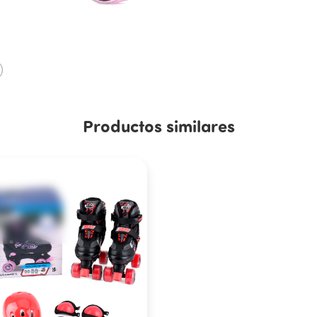
Talles 
Talles 
Productos similares
34)
M (35 al 38)