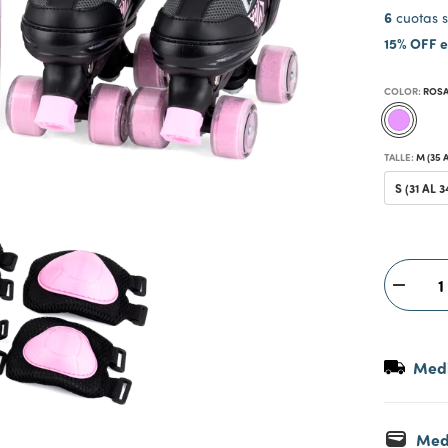
6
cuotas s
15% OFF e
COLOR:
ROS
TALLE:
M (35 A
S (31 AL 3
Medi
Med