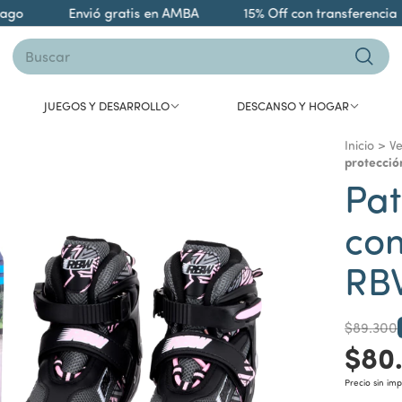
Envió gratis en AMBA
15% Off con transferencia
JUEGOS Y DESARROLLO
DESCANSO Y HOGAR
Inicio
>
Ve
protecció
Pat
co
RB
$89.300
$80
Precio sin im