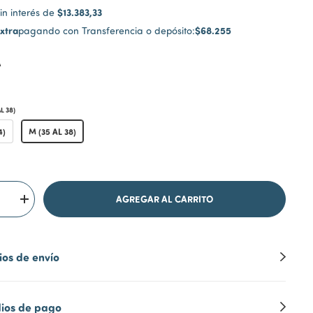
$13.383,33
in interés de
xtra
$68.255
pagando con Transferencia o depósito:
A
L 38)
4)
M (35 AL 38)
os de envío
ios de pago