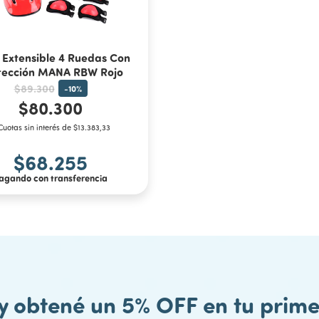
 Extensible 4 Ruedas Con
tección MANA RBW Rojo
$89.300
-
10
%
$80.300
Cuotas sin interés de $13.383,33
$68.255
agando con transferencia
 y obtené un 5% OFF en tu pri