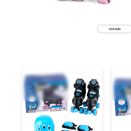
VER MÁS
S (31 al 34)
M (35 al 38)
S (31 al 