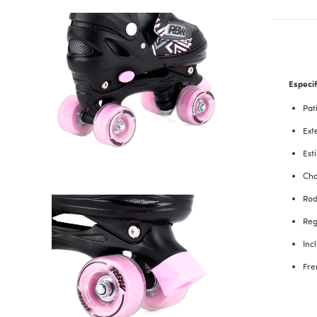
Especif
Pat
Ext
Est
Cha
Rod
Reg
Inc
Fre
Dimens
Tamaño