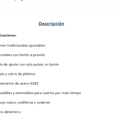
Descripción
icaciones.
ines tradicionales ajustables
ensibles con botón a presión
ilo de ajuste con solo pulsar un botón
sis y carro de plástico
amiento de acero 608Z
ulables y extensibles para usarlos por más tiempo
luye casco, codilleras y coderas
no delantero
iones.
 de ruedas 50x30 mm.