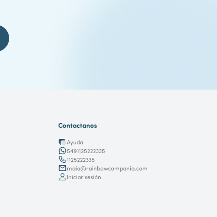
Contactanos
Ayuda
5491125222335
1125222335
maia@rainbowcompania.com
Iniciar sesión