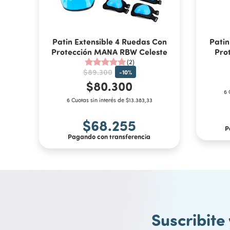
Patin Extensible 4 Ruedas Con
Patin
Protección MANA RBW Celeste
Pro
(2)
$89.300
-
10
%
$80.300
6 
6 Cuotas sin interés de $13.383,33
$68.255
P
Pagando con transferencia
Suscribite