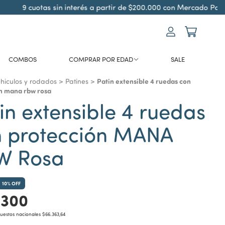
9 cuotas sin interés a partir de $200.000 con Mercado Pago
COMBOS
COMPRAR POR EDAD
SALE
Patin extensible 4 ruedas con
hiculos y rodados
>
Patines
>
n mana rbw rosa
in extensible 4 ruedas
n protección MANA
W Rosa
10
% OFF
.300
puestos nacionales
$66.363,64