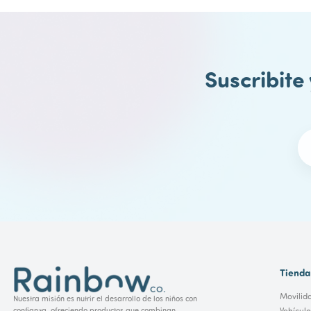
Suscribite
Tienda
Movilid
Nuestra misión es nutrir el desarrollo de los niños con
Vehícul
confianza, ofreciendo productos que combinan