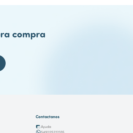
mera compra
Contactanos
Ayuda
5491125222335