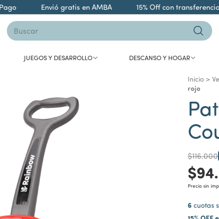
go
Envió gratis en AMBA
15% Off con transferencia
JUEGOS Y DESARROLLO
DESCANSO Y HOGAR
Inicio
>
Ve
rojo
Pat
Co
$116.000
$94
Precio sin im
6
cuotas s
15% OFF e