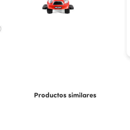
Pes
Med
Pes
Ali
Mat
Col
Incl
1 P
1 B
Productos similares
1 A
Edad mí
adulto.