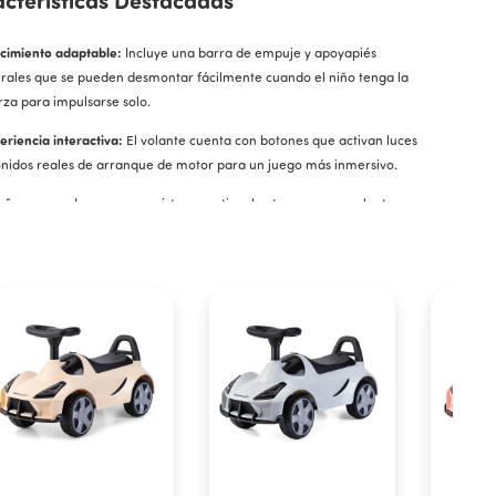
cimiento adaptable:
Incluye una barra de empuje y apoyapiés
erales que se pueden desmontar fácilmente cuando el niño tenga la
rza para impulsarse solo.
eriencia interactiva:
El volante cuenta con botones que activan luces
onidos reales de arranque de motor para un juego más inmersivo.
eño seguro:
Incorpora un sistema antivuelco trasero y un volante con
o limitado que previene maniobras bruscas.
acenamiento funcional:
Dispone de un práctico espacio de guardado
o el asiento para transportar juguetes.
cificaciones Técnicas
ca:
Rainbow.
elo:
Race Coupe
d recomendada:
12 a 36 meses.