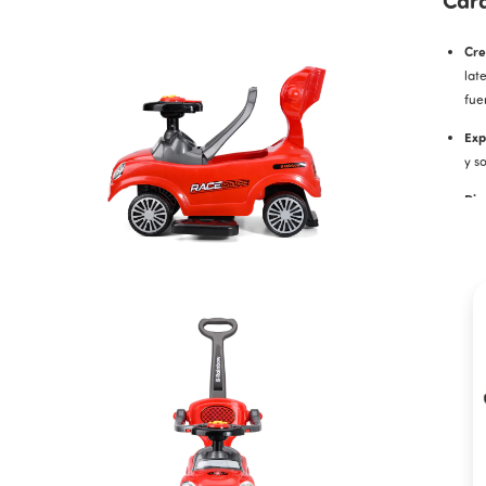
Cre
lat
fue
Exp
y s
Dis
gir
Alm
baj
Espe
Mar
Mod
Eda