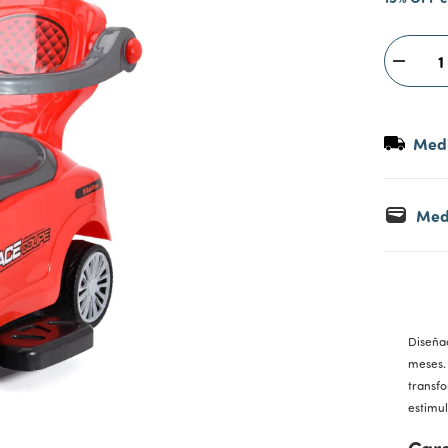
Medi
Med
Diseñad
meses.
transf
estimul
Cara