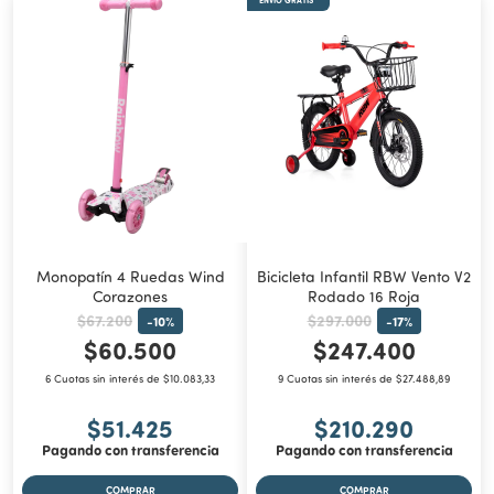
ENVÍO GRATIS
Monopatín 4 Ruedas Wind
Bicicleta Infantil RBW Vento V2
Corazones
Rodado 16 Roja
$67.200
$297.000
-
10
%
-
17
%
$60.500
$247.400
6 Cuotas sin interés de $10.083,33
9 Cuotas sin interés de $27.488,89
$51.425
$210.290
Pagando con transferencia
Pagando con transferencia