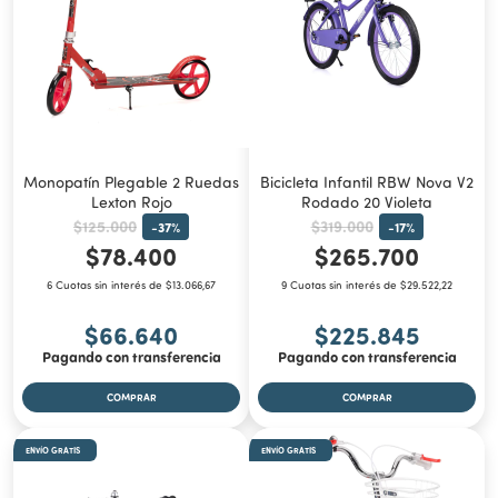
Monopatín Plegable 2 Ruedas
Bicicleta Infantil RBW Nova V2
Lexton Rojo
Rodado 20 Violeta
$125.000
$319.000
-
37
%
-
17
%
$78.400
$265.700
6 Cuotas sin interés de $13.066,67
9 Cuotas sin interés de $29.522,22
$66.640
$225.845
Pagando con transferencia
Pagando con transferencia
ENVÍO GRATIS
ENVÍO GRATIS