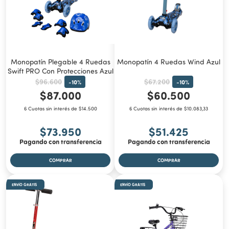
Monopatín Plegable 4 Ruedas
Monopatín 4 Ruedas Wind Azul
Swift PRO Con Protecciones Azul
$96.600
$67.200
-
10
%
-
10
%
$87.000
$60.500
6 Cuotas sin interés de $14.500
6 Cuotas sin interés de $10.083,33
$73.950
$51.425
Pagando con transferencia
Pagando con transferencia
ENVÍO GRATIS
ENVÍO GRATIS