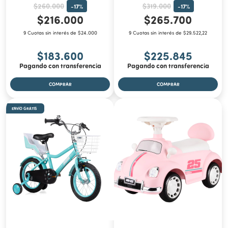
$260.000
$319.000
-
17
%
-
17
%
$216.000
$265.700
9 Cuotas sin interés de $24.000
9 Cuotas sin interés de $29.522,22
$183.600
$225.845
Pagando con transferencia
Pagando con transferencia
ENVÍO GRATIS