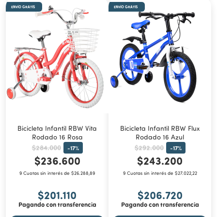
ENVÍO GRATIS
ENVÍO GRATIS
Bicicleta Infantil RBW Vita
Bicicleta Infantil RBW Flux
Rodado 16 Rosa
Rodado 16 Azul
$284.000
$292.000
-
17
%
-
17
%
$236.600
$243.200
9 Cuotas sin interés de $26.288,89
9 Cuotas sin interés de $27.022,22
$201.110
$206.720
Pagando con transferencia
Pagando con transferencia