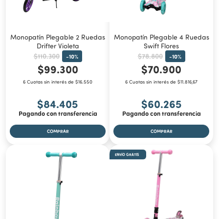
Monopatín Plegable 2 Ruedas
Monopatín Plegable 4 Ruedas
Drifter Violeta
Swift Flores
$110.300
$78.800
-
10
%
-
10
%
$99.300
$70.900
6 Cuotas sin interés de $16.550
6 Cuotas sin interés de $11.816,67
$84.405
$60.265
Pagando con transferencia
Pagando con transferencia
ENVÍO GRATIS