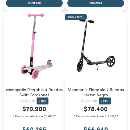
ENVÍO GRATIS
Monopatín Plegable 4 Ruedas
Monopatín Plegable 2 Ruedas
Swift Corazones
Lexton Negro
$78.800
$125.000
-
10
%
-
37
%
$70.900
$78.400
6 Cuotas sin interés de $11.816,67
6 Cuotas sin interés de $13.066,67
$60.265
$66.640