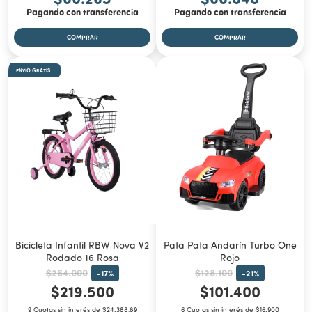
Pagando con transferencia
Pagando con transferencia
ENVÍO GRATIS
Bicicleta Infantil RBW Nova V2
Pata Pata Andarín Turbo One
Rodado 16 Rosa
Rojo
$264.000
$128.100
-
17
%
-
21
%
$219.500
$101.400
9 Cuotas sin interés de $24.388,89
6 Cuotas sin interés de $16.900