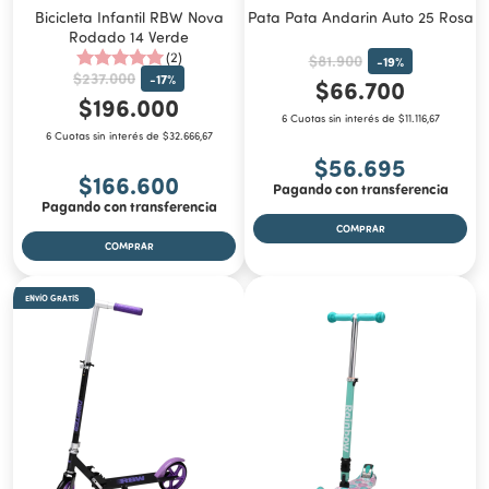
Bicicleta Infantil RBW Nova
Pata Pata Andarin Auto 25 Rosa
Rodado 14 Verde
(2)
$81.900
-
19
%
$237.000
-
17
%
$66.700
$196.000
6 Cuotas sin interés de $11.116,67
6 Cuotas sin interés de $32.666,67
$56.695
$166.600
Pagando con transferencia
Pagando con transferencia
ENVÍO GRATIS