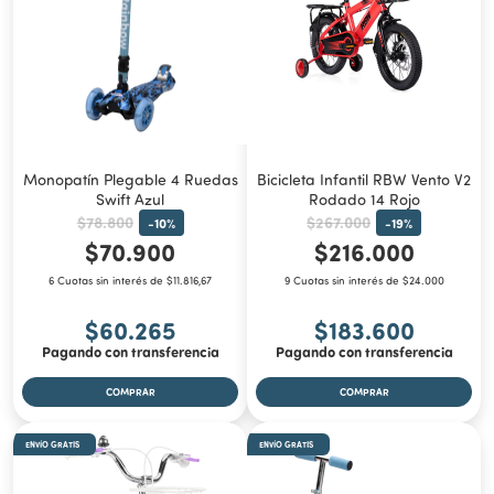
Monopatín Plegable 4 Ruedas
Bicicleta Infantil RBW Vento V2
Swift Azul
Rodado 14 Rojo
$78.800
$267.000
-
10
%
-
19
%
$70.900
$216.000
6 Cuotas sin interés de $11.816,67
9 Cuotas sin interés de $24.000
$60.265
$183.600
Pagando con transferencia
Pagando con transferencia
ENVÍO GRATIS
ENVÍO GRATIS