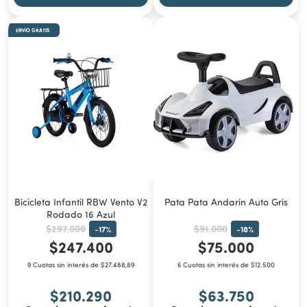
ENVÍO GRATIS
Bicicleta Infantil RBW Vento V2
Pata Pata Andarin Auto Gris
Rodado 16 Azul
$297.000
$91.000
-
17
%
-
18
%
$247.400
$75.000
9 Cuotas sin interés de $27.488,89
6 Cuotas sin interés de $12.500
$210.290
$63.750