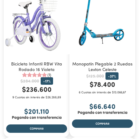
Bicicleta Infantil RBW Vita
Monopatín Plegable 2 Ruedas
Rodado 16 Violeta
Lexton Celeste
(1)
$125.000
-
37
%
$284.000
-
17
%
$78.400
$236.600
6 Cuotas sin interés de $13.066,67
9 Cuotas sin interés de $26.288,89
$66.640
$201.110
Pagando con transferencia
Pagando con transferencia