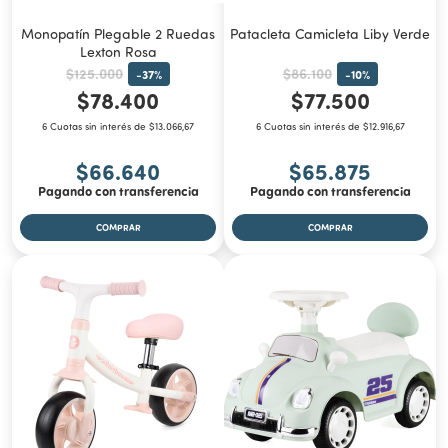
Monopatín Plegable 2 Ruedas
Patacleta Camicleta Liby Verde
Lexton Rosa
$125.000
$86.100
-
37
%
-
10
%
$78.400
$77.500
6 Cuotas sin interés de $13.066,67
6 Cuotas sin interés de $12.916,67
$66.640
$65.875
Pagando con transferencia
Pagando con transferencia