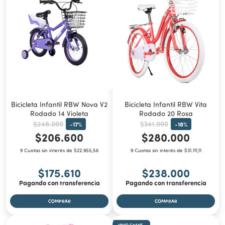
Bicicleta Infantil RBW Nova V2
Bicicleta Infantil RBW Vita
Rodado 14 Violeta
Rodado 20 Rosa
$248.000
$341.000
-
17
%
-
18
%
$206.600
$280.000
9 Cuotas sin interés de $22.955,56
9 Cuotas sin interés de $31.111,11
$175.610
$238.000
Pagando con transferencia
Pagando con transferencia