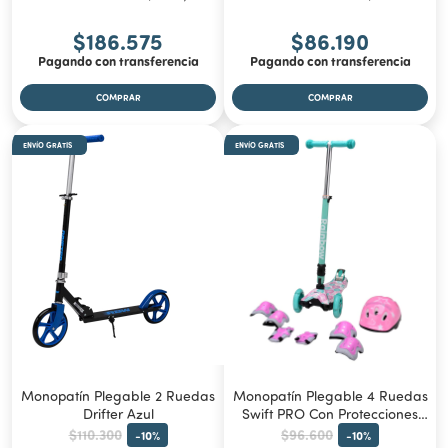
$186.575
$86.190
Pagando con transferencia
Pagando con transferencia
ENVÍO GRATIS
ENVÍO GRATIS
Monopatín Plegable 2 Ruedas
Monopatín Plegable 4 Ruedas
Drifter Azul
Swift PRO Con Protecciones
Flores
$110.300
$96.600
-
10
%
-
10
%