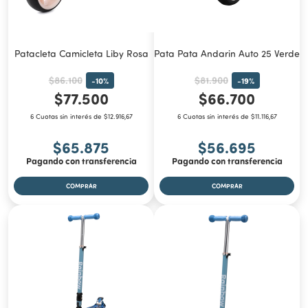
Patacleta Camicleta Liby Rosa
Pata Pata Andarin Auto 25 Verde
$86.100
$81.900
-
10
%
-
19
%
$77.500
$66.700
6 Cuotas sin interés de $12.916,67
6 Cuotas sin interés de $11.116,67
$65.875
$56.695
Pagando con transferencia
Pagando con transferencia