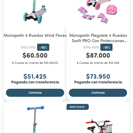
Monopatín 4 Ruedas Wind Flores
Monopatín Plegable 4 Ruedas
Swift PRO Con Protecciones
Corazones
$67.200
$96.600
-
10
%
-
10
%
$60.500
$87.000
6 Cuotas sin interés de $10.083,33
6 Cuotas sin interés de $14.500
$51.425
$73.950
Pagando con transferencia
Pagando con transferencia
ENVÍO GRATIS