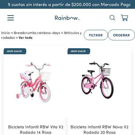
 cuotas sin interés a partir de $200.000 con Mercado Pago
Env
Inicio
>
Breadcrumbs.rainbow-days
>
Vehiculos y
FILTRAR
ORDENAR
Ver todo
rodados
>
ENVÍO GRATIS
ENVÍO GRATIS
Bicicleta Infantil RBW Vita V2
Bicicleta Infantil RBW Nova V2
Rodado 14 Rosa
Rodado 20 Rosa