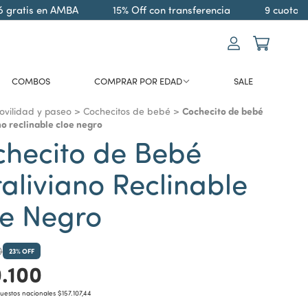
ratis en AMBA
15% Off con transferencia
9 cuotas si
COMBOS
COMPRAR POR EDAD
SALE
Cochecito de bebé
vilidad y paseo
>
Cochecitos de bebé
>
no reclinable cloe negro
hecito de Bebé
raliviano Reclinable
e Negro
0
23
% OFF
.100
puestos nacionales
$157.107,44