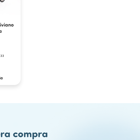
iviano
a
,33
ia
mera compra