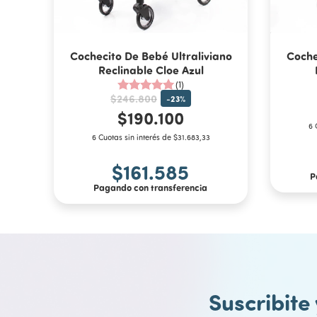
Cochecito De Bebé Ultraliviano
Coche
Reclinable Cloe Azul
(1)
$246.800
-
23
%
$190.100
6 
6 Cuotas sin interés de $31.683,33
$161.585
P
Pagando con transferencia
Suscribite