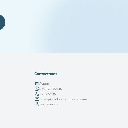
Contactanos
Ayuda
5491125222335
1125222335
maia@rainbowcompania.com
Iniciar sesión