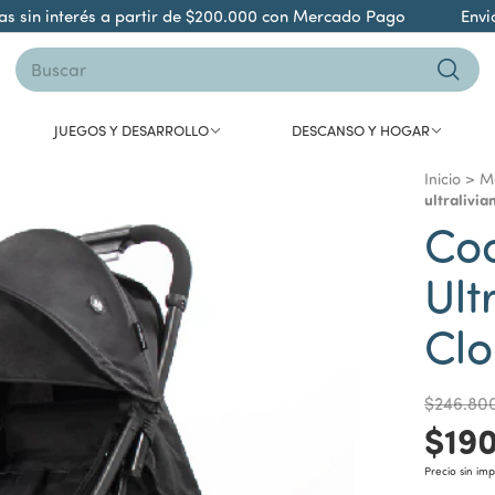
sin interés a partir de $200.000 con Mercado Pago
Envió g
JUEGOS Y DESARROLLO
DESCANSO Y HOGAR
Inicio
>
Mo
ultralivia
Coc
Ult
Clo
$246.80
$190
Precio sin im