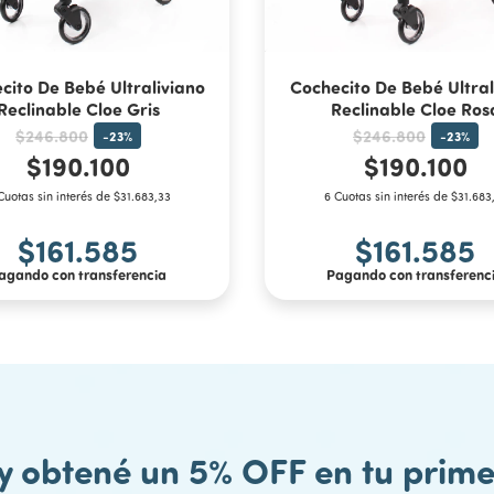
cito De Bebé Ultraliviano
Cochecito De Bebé Ultral
Reclinable Cloe Gris
Reclinable Cloe Ros
$246.800
$246.800
-
23
%
-
23
%
$190.100
$190.100
Cuotas sin interés de $31.683,33
6 Cuotas sin interés de $31.683
$161.585
$161.585
agando con transferencia
Pagando con transferenc
 y obtené un 5% OFF en tu pri