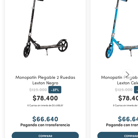
Monopatín Plegable 2 Ruedas
Monopatín Plegab
Lexton Negro
Lexton Cel
$125.000
$125.000
-
37
%
$78.400
$78.4
6 Cuotas sin interés de $13.066,67
6 Cuotas sin interés de
$66.640
$66.6
Pagando con transferencia
Pagando con tran