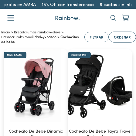
 gratis en AMBA
15% Off con transferencia
9 cuotas sin interé
Inicio
>
Breadcrumbs.rainbow-days
>
Cochecitos
FILTRAR
ORDENAR
Breadcrumbs.movilidad-y-paseo
>
de bebé
ENVÍO GRATIS
ENVÍO GRATIS
Cochecito De Bebe Dinamic
Cochecito De Bebe Tayra Travel