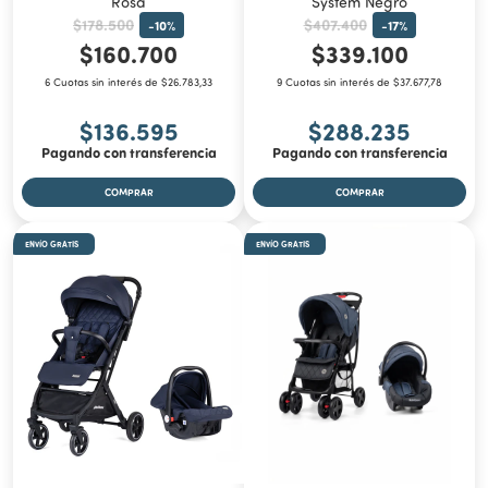
Rosa
System Negro
$178.500
$407.400
-
10
%
-
17
%
$160.700
$339.100
6 Cuotas sin interés de $26.783,33
9 Cuotas sin interés de $37.677,78
$136.595
$288.235
Pagando con transferencia
Pagando con transferencia
ENVÍO GRATIS
ENVÍO GRATIS