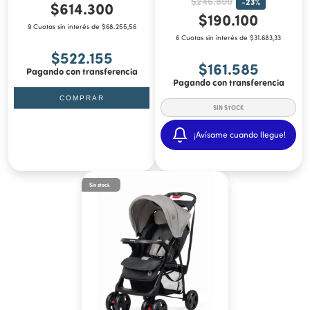
$246.800
-
23
%
$614.300
$190.100
9 Cuotas sin interés de $68.255,56
6 Cuotas sin interés de $31.683,33
$522.155
$161.585
Pagando con transferencia
Pagando con transferencia
COMPRAR
¡Avísame cuando llegue!
Sin stock