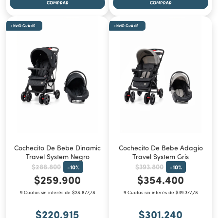
ENVÍO GRATIS
ENVÍO GRATIS
Cochecito De Bebe Dinamic
Cochecito De Bebe Adagio
Travel System Negro
Travel System Gris
$288.800
$393.800
-
10
%
-
10
%
$259.900
$354.400
9 Cuotas sin interés de $28.877,78
9 Cuotas sin interés de $39.377,78
$220.915
$301.240