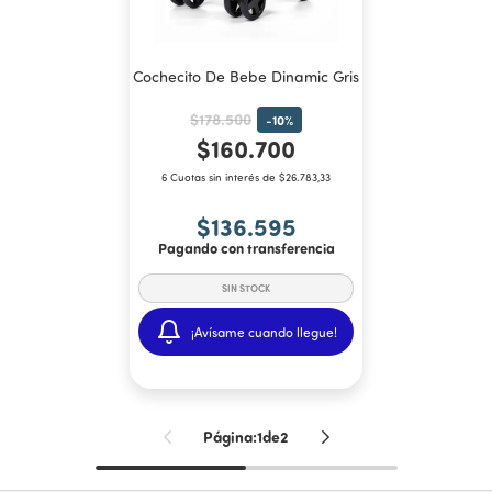
Cochecito De Bebe Dinamic Gris
$178.500
-
10
%
$160.700
6 Cuotas sin interés de $26.783,33
$136.595
Pagando con transferencia
¡Avísame cuando llegue!
Página:
1
de
2