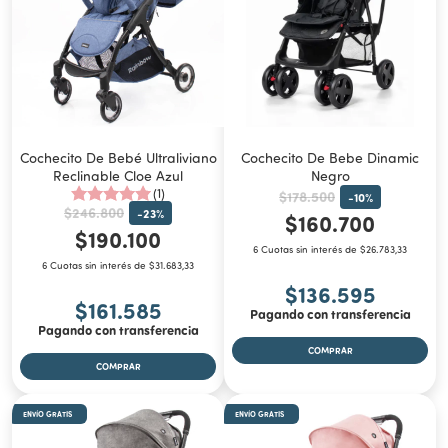
Cochecito De Bebé Ultraliviano
Cochecito De Bebe Dinamic
Reclinable Cloe Azul
Negro
(1)
$178.500
-
10
%
$246.800
-
23
%
$160.700
$190.100
6 Cuotas sin interés de $26.783,33
6 Cuotas sin interés de $31.683,33
$136.595
$161.585
Pagando con transferencia
Pagando con transferencia
ENVÍO GRATIS
ENVÍO GRATIS