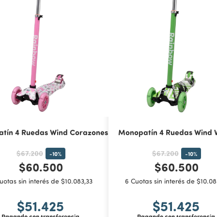
tín 4 Ruedas Wind Corazones
Monopatín 4 Ruedas Wind 
$67.200
$67.200
-
10
%
-
10
%
$60.500
$60.500
uotas sin interés de $10.083,33
6 Cuotas sin interés de $10.08
$51.425
$51.425
Pagando con transferencia
Pagando con transferencia