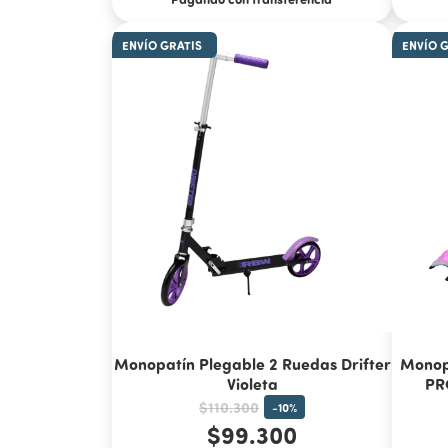
ENVÍO GRATIS
ENVÍO 
Monopatín Plegable 2 Ruedas Drifter
Monopa
Violeta
PR
$110.300
-
10
%
$99.300