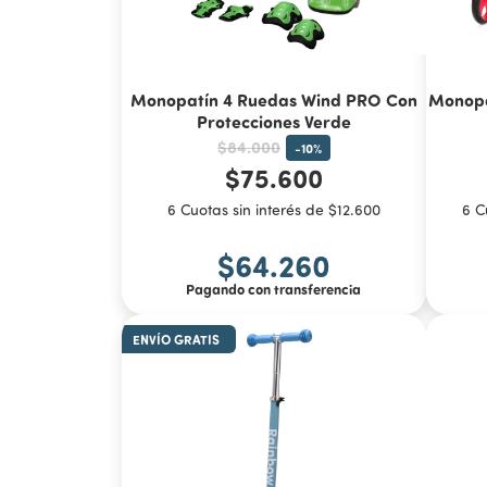
Monopatín 4 Ruedas Wind PRO Con
Monopa
Protecciones Verde
$84.000
-
10
%
$75.600
6 Cuotas sin interés de $12.600
6 C
$64.260
Pagando con transferencia
ENVÍO GRATIS