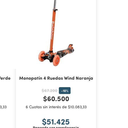
Verde
Monopatín 4 Ruedas Wind Naranja
$67.200
-
10
%
$60.500
3,33
6 Cuotas sin interés de $10.083,33
$51.425
Pagando con transferencia