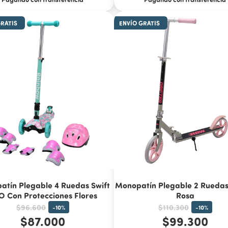
GRATIS
ENVÍO GRATIS
tín Plegable 4 Ruedas Swift
Monopatín Plegable 2 Ruedas 
O Con Protecciones Flores
Rosa
$96.600
$110.300
-
10
%
-
10
%
$87.000
$99.300