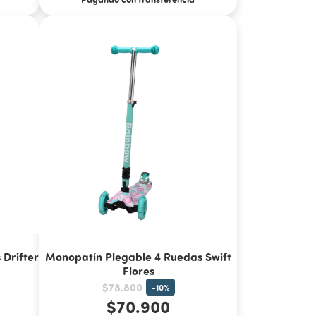
Drifter
Monopatín Plegable 4 Ruedas Swift
Flores
$78.800
-
10
%
$70.900