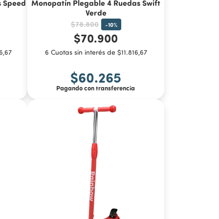
s Speed
Monopatín Plegable 4 Ruedas Swift
Verde
$78.800
-
10
%
$70.900
6,67
6 Cuotas sin interés de $11.816,67
$60.265
Pagando con transferencia