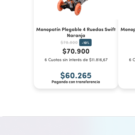
Monopatín Plegable 4 Ruedas Swift
Monopa
Naranja
$78.800
-
10
%
$70.900
6 Cuotas sin interés de $11.816,67
6 C
$60.265
Pagando con transferencia