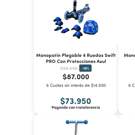
Monopatín Plegable 4 Ruedas Swift
Mono
PRO Con Protecciones Azul
$96.600
-
10
%
$87.000
6 Cuotas sin interés de $14.500
6 C
$73.950
Pagando con transferencia