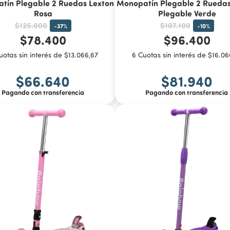
tín Plegable 2 Ruedas Lexton
Monopatín Plegable 2 Rueda
Rosa
Plegable Verde
$125.000
$107.100
-
37
%
-
10
%
$78.400
$96.400
uotas sin interés de $13.066,67
6 Cuotas sin interés de $16.06
$66.640
$81.940
Pagando con transferencia
Pagando con transferencia