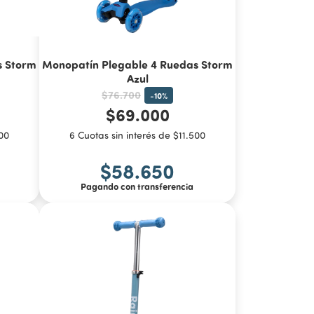
s Storm
Monopatín Plegable 4 Ruedas Storm
Azul
$76.700
-
10
%
$69.000
500
6 Cuotas sin interés de $11.500
$58.650
Pagando con transferencia