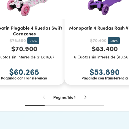
tín Plegable 4 Ruedas Swift
Monopatín 4 Ruedas Rash Vi
Corazones
$78.800
$70.400
-
10
%
-
10
%
$70.900
$63.400
uotas sin interés de $11.816,67
6 Cuotas sin interés de $10.56
$60.265
$53.890
Pagando con transferencia
Pagando con transferencia
Página:
1
de
4