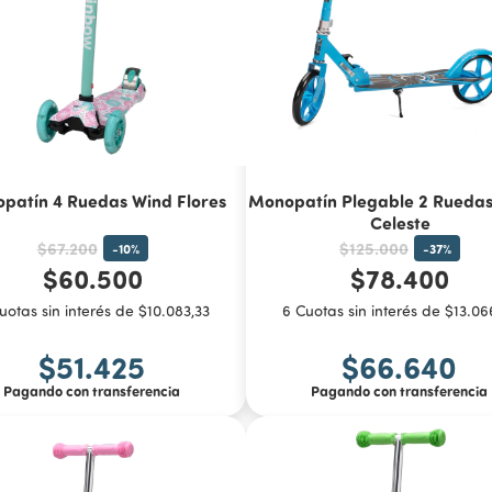
patín 4 Ruedas Wind Flores
Monopatín Plegable 2 Ruedas
Celeste
$67.200
$125.000
-
10
%
-
37
%
$60.500
$78.400
uotas sin interés de $10.083,33
6 Cuotas sin interés de $13.06
$51.425
$66.640
Pagando con transferencia
Pagando con transferencia