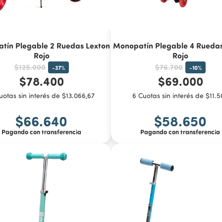
tín Plegable 2 Ruedas Lexton
Monopatín Plegable 4 Rueda
Rojo
Rojo
$125.000
$76.700
-
37
%
-
10
%
$78.400
$69.000
uotas sin interés de $13.066,67
6 Cuotas sin interés de $11.
$66.640
$58.650
Pagando con transferencia
Pagando con transferencia