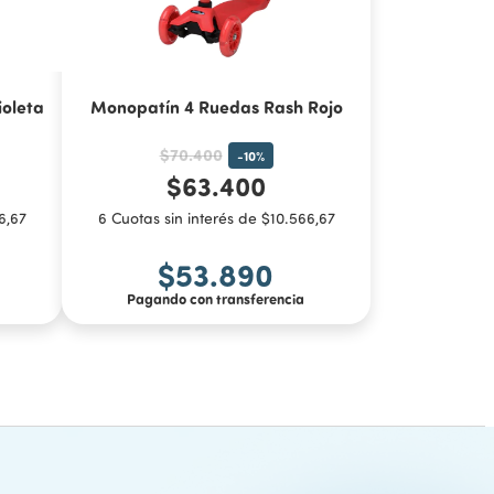
oleta
Monopatín 4 Ruedas Rash Rojo
$70.400
-
10
%
$63.400
6,67
6 Cuotas sin interés de $10.566,67
$53.890
Pagando con transferencia