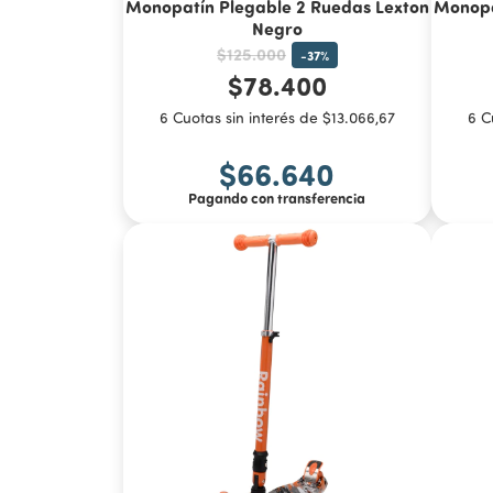
Monopatín Plegable 2 Ruedas Lexton
Monopa
Negro
$125.000
-
37
%
$78.400
6 Cuotas sin interés de $13.066,67
6 C
$66.640
Pagando con transferencia