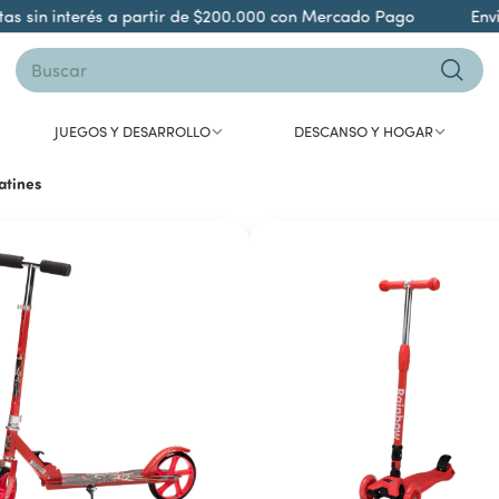
 sin interés a partir de $200.000 con Mercado Pago
Envió g
JUEGOS Y DESARROLLO
DESCANSO Y HOGAR
tines