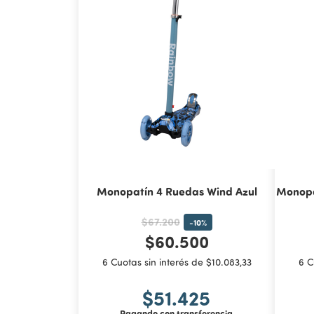
Monopatín 4 Ruedas Wind Azul
Monopa
$67.200
-
10
%
$60.500
6 Cuotas sin interés de $10.083,33
6 C
$51.425
Pagando con transferencia